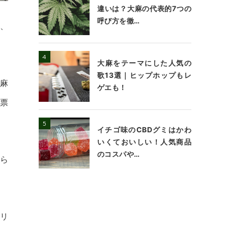
違いは？大麻の代表的7つの
呼び方を徹…
、
大麻をテーマにした人気の
歌13選｜ヒップホップもレ
麻
ゲエも！
票
イチゴ味のCBDグミはかわ
いくておいしい！人気商品
のコスパや…
から
リ