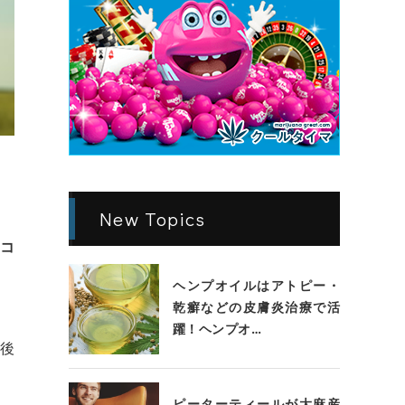
New Topics
コ
ヘンプオイルはアトピー・
乾癬などの皮膚炎治療で活
躍！ヘンプオ…
後
ピーターティールが大麻産