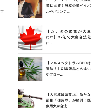
業に出資！設立企業ペイパ
ルやパランテ…
ンプ
【カナダの国旗が大麻
に⁉】G7初で大麻合法化
に…
【フルスペクトラムCBDは
違法？】CBD製品との違い
やブロー…
【大麻取締法改正】新たな
罰則「使用罪」が検討！医
療用大麻合法…