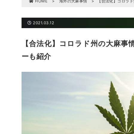
HOME
>
海外の大麻事情
>
【合法化】コロラド
2021.03.12
【合法化】コロラド州の大麻事
ーも紹介