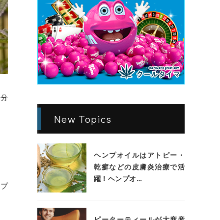
成分
New Topics
ヘンプオイルはアトピー・
乾癬などの皮膚炎治療で活
躍！ヘンプオ…
ンプ
ピーターティールが大麻産