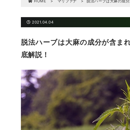
HOME
>
マリファナ
>
脱法ハーブは大麻の成分
2021.04.04
脱法ハーブは大麻の成分が含ま
底解説！