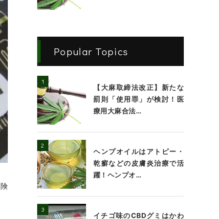
Popular Topics
【大麻取締法改正】新たな
罰則「使用罪」が検討！医
療用大麻合法…
ヘンプオイルはアトピー・
乾癬などの皮膚炎治療で活
躍！ヘンプオ…
危険
イチゴ味のCBDグミはかわ