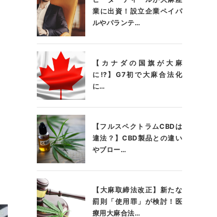
業に出資！設立企業ペイパ
ルやパランテ…
【カナダの国旗が大麻
に⁉】G7初で大麻合法化
に…
【フルスペクトラムCBDは
違法？】CBD製品との違い
やブロー…
【大麻取締法改正】新たな
罰則「使用罪」が検討！医
療用大麻合法…