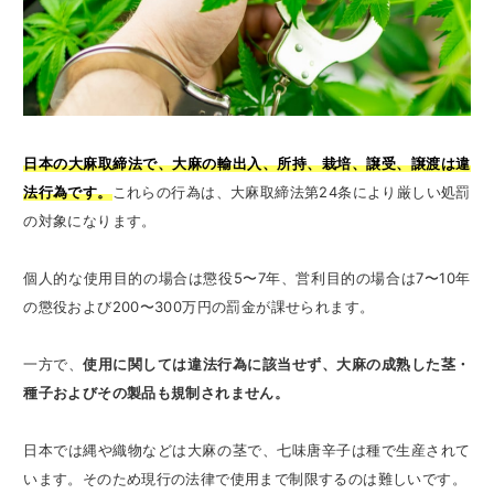
日本の大麻取締法で、大麻の輸出入、所持、栽培、譲受、譲渡は違
法行為です。
これらの行為は、大麻取締法第24条により厳しい処罰
の対象になります。
個人的な使用目的の場合は懲役5〜7年、営利目的の場合は7〜10年
の懲役および200〜300万円の罰金が課せられます。
一方で、
使用に関しては違法行為に該当せず、大麻の成熟した茎・
種子およびその製品も規制されません。
日本では縄や織物などは大麻の茎で、七味唐辛子は種で生産されて
います。そのため現行の法律で使用まで制限するのは難しいです。