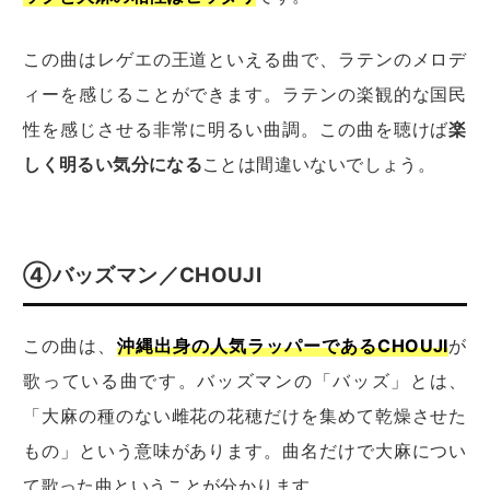
この曲はレゲエの王道といえる曲で、ラテンのメロデ
ィーを感じることができます。ラテンの楽観的な国民
性を感じさせる非常に明るい曲調。この曲を聴けば
楽
しく明るい気分になる
ことは間違いないでしょう。
④バッズマン／CHOUJI
この曲は、
沖縄出身の人気ラッパーであるCHOUJI
が
歌っている曲です。バッズマンの「バッズ」とは、
「
大麻
の種のない
雌花
の
花穂
だけを
集め
て
乾燥
させた
もの」
という意味があります。曲名だけで大麻につい
て歌った曲ということが分かります。