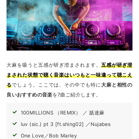
大麻を吸うと五感が研ぎ澄まされます。
五感が研ぎ澄
まされた状態で聴く音楽はいつもと一味違って聴こえ
る
でしょう。ここでは、その中でも特に
大麻と相性の
良いおすすめの音楽
を7曲ご紹介します。
100MILLIONS （REMIX） ／ 舐達麻
luv (sic.) pt 3 [ft.shing02] ／Nujabes
One Love／Bob Marley