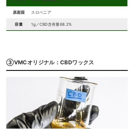
原産国
スロベニア
容量
1g／CBD含有量68.2%
③VMCオリジナル：CBDワックス