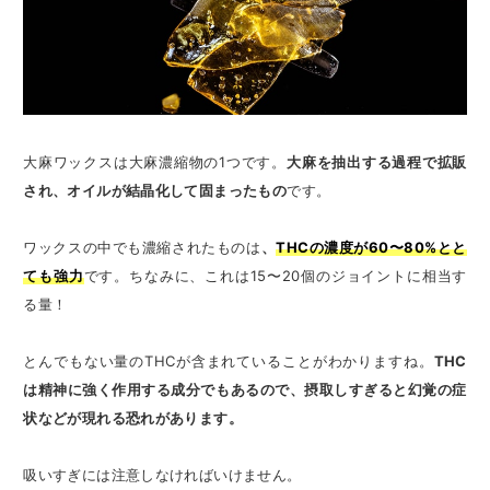
大麻ワックスは大麻濃縮物の1つです。
大麻を抽出する過程で拡販
され、オイルが結晶化して固まったもの
です。
ワックスの中でも濃縮されたものは
、
THCの濃度が60〜80%とと
ても強力
です。ちなみに、これは15〜20個のジョイントに相当す
る量！
とんでもない量のTHCが含まれていることがわかりますね。
THC
は精神に強く作用する成分でもあるので、摂取しすぎると幻覚の症
状などが現れる恐れがあります。
吸いすぎには注意しなければいけません。